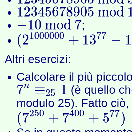
12345678905
m
o
d
3
12345678905
m
o
d
12345678905
m
o
d
11
−
10
m
o
d
7
;
−
10
m
o
d
7
1000000
77
(
2
+
13
−
1
(
2
1000000
+
13
77
−
14
⋅
6784365
)
m
o
d
7
Altri esercizi:
Calcolare il più piccol
n
7
≡
1
(è quello ch
25
7
n
≡
25
1
modulo 25). Fatto ciò,
250
400
77
(
7
+
7
+
5
)
(
7
250
+
7
400
+
5
77
)
mod
25