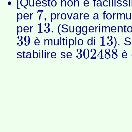
[Questo non è facilis
7
per
, provare a formul
7
13
per
. (Suggerimento:
13
39
13
è multiplo di
). S
39
13
302488
stabilire se
è 
302488