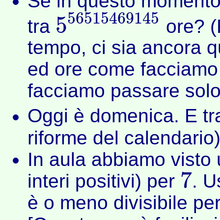
Se in questo momento 
56515469145
5
tra
ore? (
5
56515469145
tempo, ci sia ancora q
ed ore come facciamo
facciamo passare solo
Oggi è domenica. E t
riforme del calendario
In aula abbiamo visto un
7
interi positivi) per
. U
7
è o meno divisibile pe