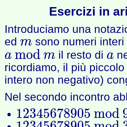
Esercizi in a
Introduciamo una notazio
ed
sono numeri interi
m
m
m
o
d
il resto di
ne
a
m
a
a
m
o
d
m
a
ricordiamo, il più piccol
intero non negativo) co
Nel secondo incontro ab
12345678905
m
o
d
12345678905
m
o
d
9
12345678905
m
o
d